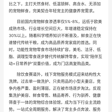
比之下，主打天然食材、低温锁鲜、高含水、无添加
的宠物鲜食，完美契合年轻宠主的健康养宠需求。
目前国内宠物鲜食渗透率仅5%-8%，远低于欧美
成熟市场，行业增长空间巨大，年增速稳定保持在
30%以上。随着科学喂养知识不断普及，鲜食正在快
速替代传统干粮，成为高品质养宠家庭的首选。同
时，功能性宠物零食市场持续扩容，美毛、洁牙、低
脂、调理型零食逐步替代传统解馋零食，实现“陪伴互
动+日常养护”双重价值，成为门店高复购品类。
除饮食赛道外，线下宠物服务模式迎来结构性大
洗牌。过去单一做洗护、只卖用品的小型夫妻店，竞
争内卷严重、盈利薄弱，正在被市场逐步淘汰。反观
集洗护美容、鲜食零售、精品寄养、行为驯养、健康
筛查于一体的宠物综合体验馆，成为当下行业主流趋
势。一站式全周期服务，解决了宠主多点奔波、服务