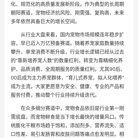
化、规范化的高质量发展新阶段。作为典型的长周期
朝阳赛道，宠物经济抗风险、刚需强、复购高，未来
多年依然具备巨大的增长空间。
从行业大盘来看，国内宠物市场规模连年稳步扩
容，早已迈入万亿预备赛道。随着养宠家庭数量持续
攀升、单宠消费不断升级，行业增长逻辑已经从过去
的“靠新增养宠人数”的数量红利，转变为靠精细化养
护、品质消费、全周期服务的质量红利。尤其90后、
00后成为主力养宠群体，“育儿式养宠、拟人化喂养”
成为主流，大家更愿意为安全、健康、专业的产品和
服务付费，推动整个行业持续升级迭代。
在众多细分赛道中，宠物食品依旧是行业第一刚
需底盘，而宠物鲜食是当下增长最快的增量风口。传
统膨化干粮市场趋于饱和，添加剂多、营养流失、适
口性差、易引发肠胃和皮肤问题等痛点愈发明显。相